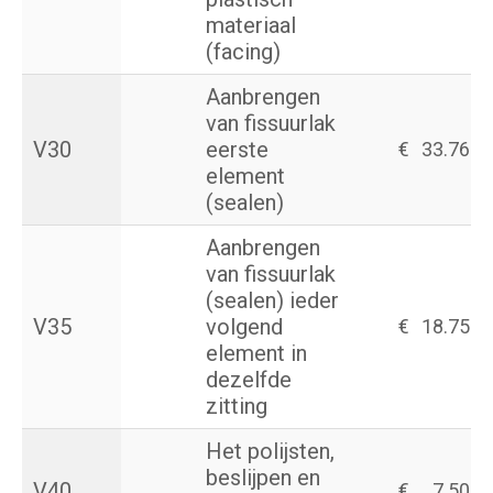
materiaal
(facing)
Aanbrengen
van fissuurlak
V30
eerste
€
33.76
element
(sealen)
Aanbrengen
van fissuurlak
(sealen) ieder
V35
volgend
€
18.75
element in
dezelfde
zitting
Het polijsten,
beslijpen en
V40
€
7.50