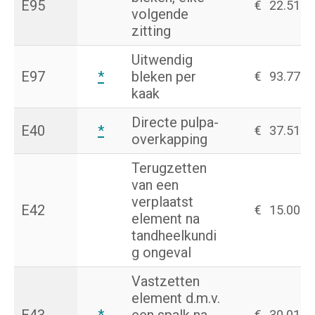
E95
€
22.51
volgende
zitting
Uitwendig
E97
*
bleken per
€
93.77
kaak
Directe pulpa-
E40
*
€
37.51
overkapping
Terugzetten
van een
verplaatst
E42
€
15.00
element na
tandheelkundi
g ongeval
Vastzetten
element d.m.v.
€
30.01