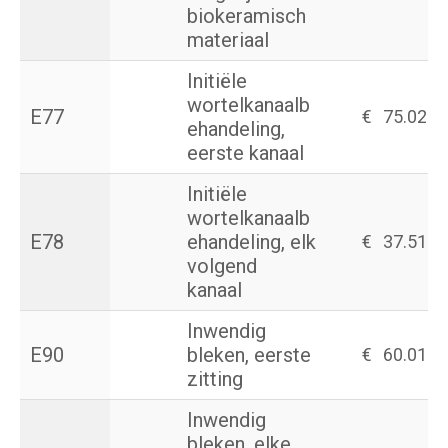
biokeramisch
materiaal
Initiële
wortelkanaalb
E77
€
75.02
ehandeling,
eerste kanaal
Initiële
wortelkanaalb
E78
ehandeling, elk
€
37.51
volgend
kanaal
Inwendig
E90
bleken, eerste
€
60.01
zitting
Inwendig
bleken, elke