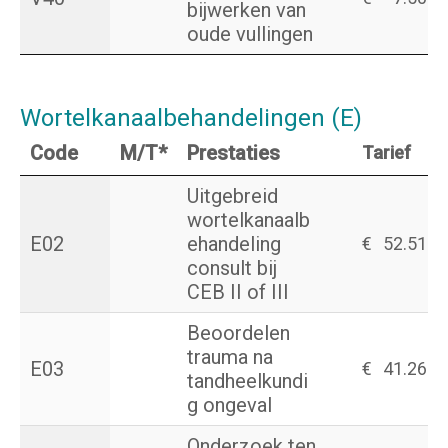
bijwerken van
oude vullingen
Wortelkanaalbehandelingen (E)
Code
M/T*
Prestaties
Tarief
Uitgebreid
wortelkanaalb
E02
ehandeling
€
52.51
consult bij
CEB II of III
Beoordelen
trauma na
E03
€
41.26
tandheelkundi
g ongeval
Onderzoek ten