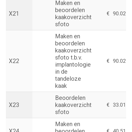
Maken en
beoordelen
X21
€
90.02
kaakoverzicht
sfoto
Maken en
beoordelen
kaakoverzicht
sfoto t.b.v.
X22
€
90.02
implantologie
in de
tandeloze
kaak
Beoordelen
X23
kaakoverzicht
€
33.01
sfoto
Maken en
X24
beoordelen
€
40.51