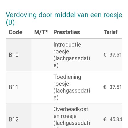
Verdoving door middel van een roesje
(B)
Code
M/T*
Prestaties
Tarief
Introductie
roesje
B10
€
37.51
(lachgassedati
e)
Toediening
roesje
B11
€
37.51
(lachgassedati
e)
Overheadkost
en roesje
B12
€
45.34
(lachgassedati