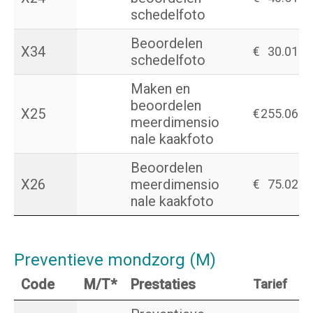
schedelfoto
Beoordelen
X34
€
30.01
schedelfoto
Maken en
beoordelen
X25
€
255.06
meerdimensio
nale kaakfoto
Beoordelen
X26
meerdimensio
€
75.02
nale kaakfoto
Preventieve mondzorg (M)
Code
M/T*
Prestaties
Tarief