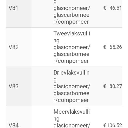
g
V81
glasionomeer/
€
46.51
glascarbomee
r/compomeer
Tweevlaksvulli
ng
V82
glasionomeer/
€
65.26
glascarbomee
r/compomeer
Drievlaksvullin
g
V83
glasionomeer/
€
80.27
glascarbomee
r/compomeer
Meervlaksvulli
ng
V84
glasionomeer/
€
106.52