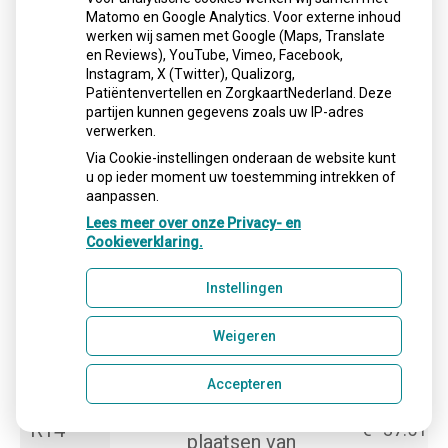
inlay
Matomo en Google Analytics. Voor externe inhoud
werken wij samen met Google (Maps, Translate
Tweevlaks
en Reviews), YouTube, Vimeo, Facebook,
R09
*
composiet
€
172.54
Instagram, X (Twitter), Qualizorg,
inlay
Patiëntenvertellen en ZorgkaartNederland. Deze
partijen kunnen gegevens zoals uw IP-adres
Drievlaks
verwerken.
R10
*
composiet
€
225.05
Via Cookie-instellingen onderaan de website kunt
u op ieder moment uw toestemming intrekken of
inlay
aanpassen.
R11
*
Eénvlaksinlay
€
135.03
Lees meer over onze Privacy- en
Cookieverklaring.
Tweevlaksinla
R12
*
€
210.05
y
Instellingen
R13
*
Drievlaksinlay
€
300.07
Weigeren
Toeslag voor
Accepteren
extra retentie
bij het
R14
€
37.51
plaatsen van