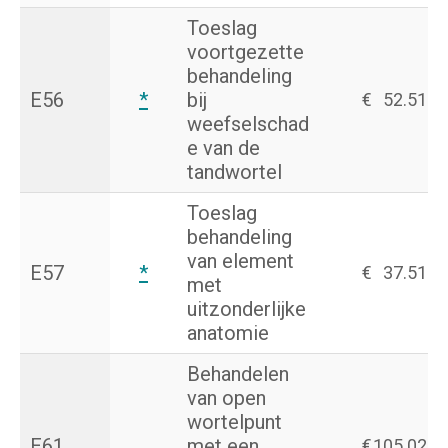
Toeslag
voortgezette
behandeling
E56
*
bij
€
52.51
weefselschad
e van de
tandwortel
Toeslag
behandeling
van element
E57
*
€
37.51
met
uitzonderlijke
anatomie
Behandelen
van open
wortelpunt
E61
met een
€
105.02