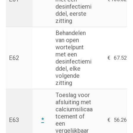
desinfectiemi
ddel, eerste
zitting
Behandelen
van open
wortelpunt
met een
E62
€
67.52
desinfectiemi
ddel, elke
volgende
zitting
Toeslag voor
afsluiting met
calciumsilicaa
tcement of
E63
*
€
56.26
een
vergelijkbaar