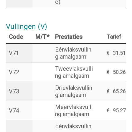
e)
Vullingen (V)
Code
M/T*
Prestaties
Tarief
Eénvlaksvullin
V71
€
31.51
g amalgaam
Tweevlaksvulli
V72
€
50.26
ng amalgaam
Drievlaksvullin
V73
€
65.26
g amalgaam
Meervlaksvulli
V74
€
95.27
ng amalgaam
Eénvlaksvullin