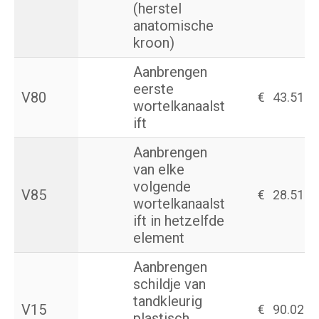
(herstel
anatomische
kroon)
Aanbrengen
eerste
V80
€
43.51
wortelkanaalst
ift
Aanbrengen
van elke
volgende
V85
€
28.51
wortelkanaalst
ift in hetzelfde
element
Aanbrengen
schildje van
tandkleurig
V15
€
90.02
plastisch