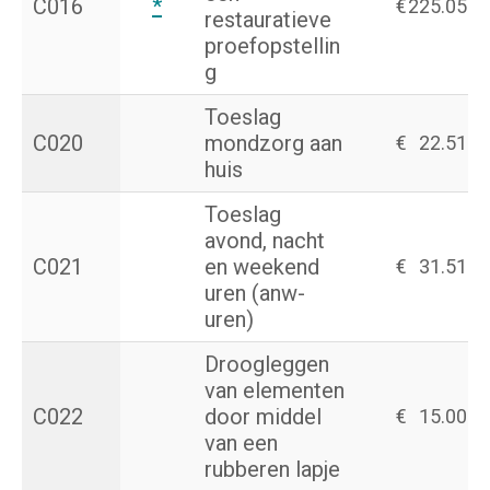
C016
*
€
225.05
restauratieve
proefopstellin
g
Toeslag
C020
mondzorg aan
€
22.51
huis
Toeslag
avond, nacht
C021
en weekend
€
31.51
uren (anw-
uren)
Droogleggen
van elementen
C022
door middel
€
15.00
van een
rubberen lapje