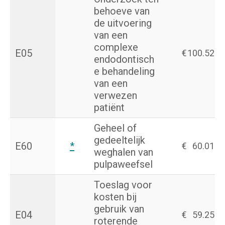
behoeve van
de uitvoering
van een
complexe
E05
€
100.52
endodontisch
e behandeling
van een
verwezen
patiënt
Geheel of
gedeeltelijk
E60
*
€
60.01
weghalen van
pulpaweefsel
Toeslag voor
kosten bij
gebruik van
E04
€
59.25
roterende