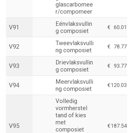
glascarbomee
r/compomeer
Eénvlaksvullin
V91
€
60.01
g composiet
Tweevlaksvulli
V92
€
78.77
ng composiet
Drievlaksvullin
V93
€
93.77
g composiet
Meervlaksvulli
V94
€
120.03
ng composiet
Volledig
vormherstel
tand of kies
met
V95
€
187.54
composiet