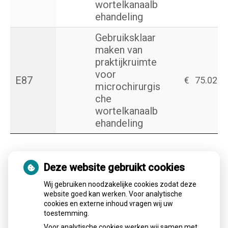
wortelkanaalb
ehandeling
Gebruiksklaar
maken van
praktijkruimte
voor
E87
€
75.02
microchirurgis
che
wortelkanaalb
ehandeling
Kronen en bruggen (R)
Deze website gebruikt cookies
Code
M/T*
Prestaties
Tarief
Wij gebruiken noodzakelijke cookies zodat deze
website goed kan werken. Voor analytische
cookies en externe inhoud vragen wij uw
Eénvlaks
toestemming.
R08
*
composiet
€
90.02
Voor analytische cookies werken wij samen met