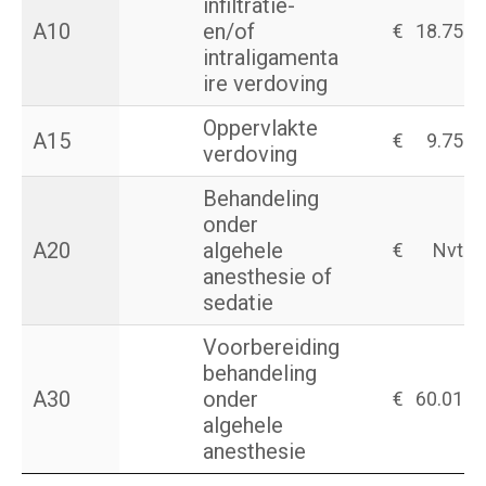
infiltratie-
A10
en/of
€
18.75
intraligamenta
ire verdoving
Oppervlakte
A15
€
9.75
verdoving
Behandeling
onder
A20
algehele
€
Nvt
anesthesie of
sedatie
Voorbereiding
behandeling
A30
onder
€
60.01
algehele
anesthesie