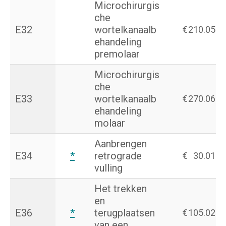
Microchirurgis
che
E32
wortelkanaalb
€
210.05
ehandeling
premolaar
Microchirurgis
che
E33
wortelkanaalb
€
270.06
ehandeling
molaar
Aanbrengen
E34
*
retrograde
€
30.01
vulling
Het trekken
en
E36
*
terugplaatsen
€
105.02
van een