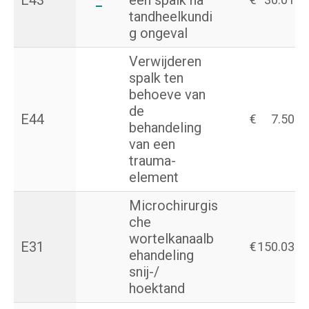
E43
*
een spalk na
tandheelkundi
g ongeval
Verwijderen
spalk ten
behoeve van
de
E44
€
7.50
behandeling
van een
trauma-
element
Microchirurgis
che
wortelkanaalb
E31
€
150.03
ehandeling
snij-/
hoektand