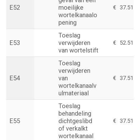
geval van een
E52
moeilijke
€
37.51
wortelkanaalo
pening
Toeslag
E53
verwijderen
€
52.51
van wortelstift
Toeslag
verwijderen
E54
van
€
37.51
wortelkanaalv
ulmateriaal
Toeslag
behandeling
E55
dichtgeslibd
€
37.51
of verkalkt
wortelkanaal