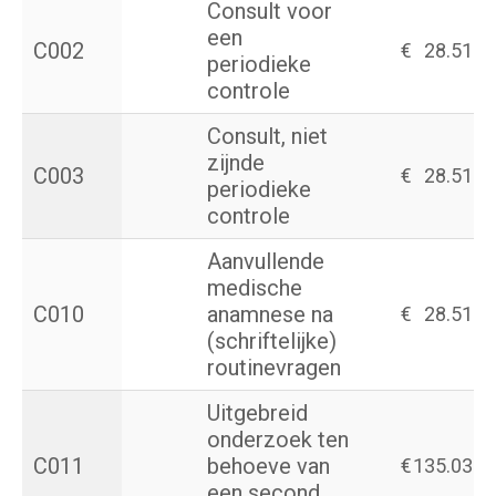
Consult voor
een
C002
€
28.51
periodieke
controle
Consult, niet
zijnde
C003
€
28.51
periodieke
controle
Aanvullende
medische
C010
anamnese na
€
28.51
(schriftelijke)
routinevragen
Uitgebreid
onderzoek ten
C011
behoeve van
€
135.03
een second