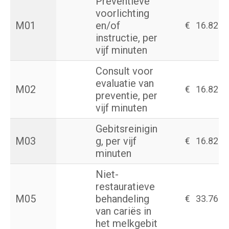
Preventieve
voorlichting
M01
en/of
€
16.82
instructie, per
vijf minuten
Consult voor
evaluatie van
M02
€
16.82
preventie, per
vijf minuten
Gebitsreinigin
M03
g, per vijf
€
16.82
minuten
Niet-
restauratieve
M05
behandeling
€
33.76
van cariës in
het melkgebit