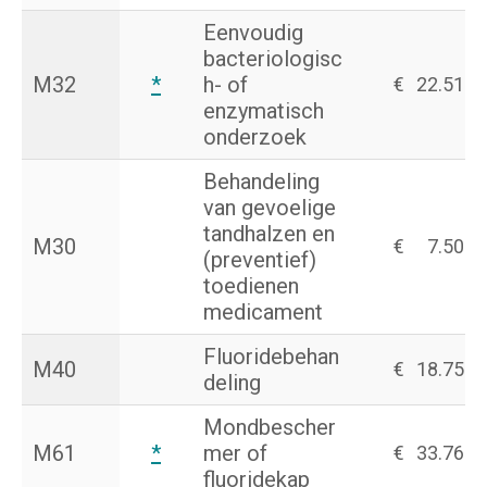
Eenvoudig
bacteriologisc
M32
*
h- of
€
22.51
enzymatisch
onderzoek
Behandeling
van gevoelige
tandhalzen en
M30
€
7.50
(preventief)
toedienen
medicament
Fluoridebehan
M40
€
18.75
deling
Mondbescher
M61
*
mer of
€
33.76
fluoridekap