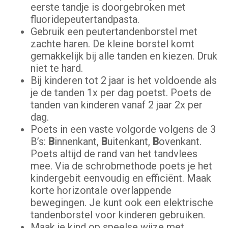
eerste tandje is doorgebroken met
fluoridepeutertandpasta.
Gebruik een peutertandenborstel met
zachte haren. De kleine borstel komt
gemakkelijk bij alle tanden en kiezen. Druk
niet te hard.
Bij kinderen tot 2 jaar is het voldoende als
je de tanden 1x per dag poetst. Poets de
tanden van kinderen vanaf 2 jaar 2x per
dag.
Poets in een vaste volgorde volgens de 3
B’s:
B
innenkant,
B
uitenkant,
B
ovenkant.
Poets altijd de rand van het tandvlees
mee. Via de schrobmethode poets je het
kindergebit eenvoudig en efficiënt. Maak
korte horizontale overlappende
bewegingen. Je kunt ook een elektrische
tandenborstel voor kinderen gebruiken.
Maak je kind op speelse wijze met